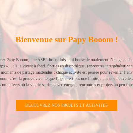
Bienvenue sur Papy Booom !
vrez
Papy Booom
, une ASBL bruxelloise qui bouscule totalement l’image de la r
emps »… ils le vivent à fond. Sorties en discothèque, rencontres intergénération
et moments de partage inattendus : chaque activité est pensée pour réveiller l’envi
om, c’est la preuve vivante que l’âge n’est pas une limite, mais une nouvelle 
ns un univers où la vieillesse rime avec énergie, rencontres et projets un peu 
DÉCOUVREZ NOS PROJETS ET ACTIVITÉS